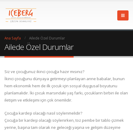
Ana Sayfa
Ailede Özel Durumlar
Ailede Özel Durumlar
Siz ve çocuğunuz ikinci çocuğa hazır mısınız?
İkinci çocuğunu dünyaya getirmeyi planlayan anne babalar, bunun
hem ekonomik hem de ilk çocuk için sosyal duygusal boyutunu
planlamalıdır. İki çocuk marsındaki yaş farkı, çocukların birbiri ile olan
iletişim ve etkileşimi için çok önemlidir.
Çocuğa kardeşi olacağı nasıl söylenmelidir?
Çocuğa bir kardeşi olacağı söylenirken, toz pembe bir tablo çizmek
yerine, başına tam olarak ne geleceği yaşına ve gelişim düzeyine