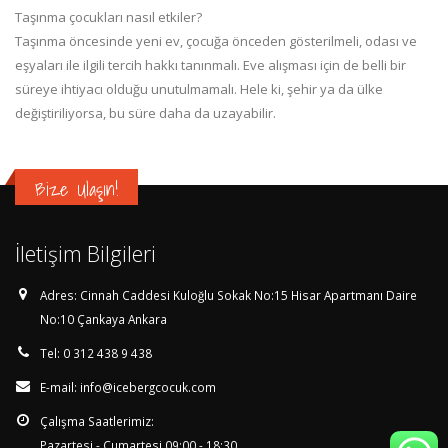
Taşınma çocukları nasıl etkiler?
Taşınma öncesinde yeni ev, çocuğa önceden gösterilmeli, odası ve
eşyaları ile ilgili tercih hakkı tanınmalı. Eve alışması için de belli bir
süreye ihtiyacı olduğu unutulmamalı. Hele ki, şehir ya da ülke
değiştiriliyorsa, bu süre daha da uzayabilir.
Bize Ulaşın!
İletişim Bilgileri
Adres:
Cinnah Caddesi Kuloğlu Sokak No:15 Hisar Apartmanı Daire
No:10 Çankaya Ankara
Tel:
0 312 438 9 438
E-mail:
info@icebergcocuk.com
Çalışma Saatlerimiz:
Pazartesi - Cumartesi 09:00 - 18:30