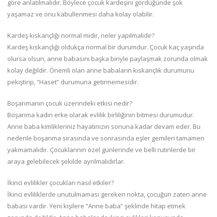
göre anlatılmalıdır. Böylece çocuk kardeşini gördüğünde şok
yaşamaz ve onu kabullenmesi daha kolay olabilir.
Kardeş kıskançlığı normal midir, neler yapılmalıdır?
Kardeş kıskançlığı oldukça normal bir durumdur. Çocuk kaç yaşında
olursa olsun, anne babasını başka biriyle paylaşmak zorunda olmak
kolay değildir. Önemli olan anne babaların kıskançlık durumunu
pekiştirip, “Haset” durumuna getirmemesidir.
Boşanmanın çocuk üzerindeki etkisi nedir?
Boşanma kadın erke olarak evlilik birliliğinin bitmesi durumudur.
Anne baba kimlikleriniz hayatınızın sonuna kadar devam eder. Bu
nedenle boşanma sırasında ve sonrasında eşler gemileri tamamen
yakmamalıdır. Çocuklarının özel günlerinde ve belli rutinlerde bir
araya gelebilecek şekilde ayrılmalıdırlar.
İkinci evlilikler çocukları nasıl etkiler?
İkinci evliliklerde unutulmaması gereken nokta, çocuğun zaten anne
babası vardır. Yeni kişilere “Anne baba” şeklinde hitap etmek