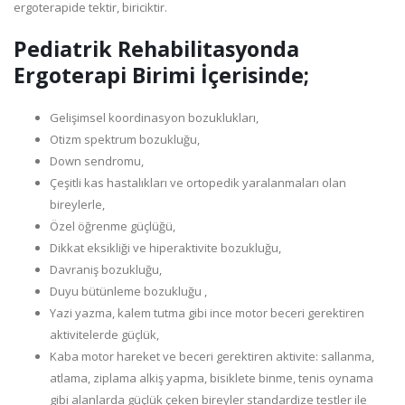
ergoterapide tektir, biriciktir.
Pediatrik Rehabilitasyonda
Ergoterapi Birimi İçerisinde;
Gelişimsel koordinasyon bozuklukları,
Otizm spektrum bozukluğu,
Down sendromu,
Çeşitli kas hastalıkları ve ortopedik yaralanmaları olan
bireylerle,
Özel öğrenme güçlüğü,
Dikkat eksikliği ve hiperaktivite bozukluğu,
Davraniş bozukluğu,
Duyu bütünleme bozukluğu ,
Yazi yazma, kalem tutma gibi ince motor beceri gerektiren
aktivitelerde güçlük,
Kaba motor hareket ve beceri gerektiren aktivite: sallanma,
atlama, ziplama alkiş yapma, bisiklete binme, tenis oynama
gibi alanlarda güçlük çeken bireyler standardize testler ile