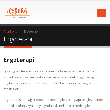
Ana Sayfa
Ergoterapi
Ergoterapi
Ergoterapi
İş ve uğraşi terapisi olarak bilinen ve bireyler için anlamli olan
günlük yaşam ve serbest zaman aktivitelerindeki bağımsızlığı
sağlamak için kişiye özel aktivitelerle düzenlenen bir sağlik
mesleğidir.
Ergoterapistler sağlik problemi nedeniyle vücut yapi ve işlevlerinde
bozukluk olan veya sosyal yada kültürel azınlık nedeniyle