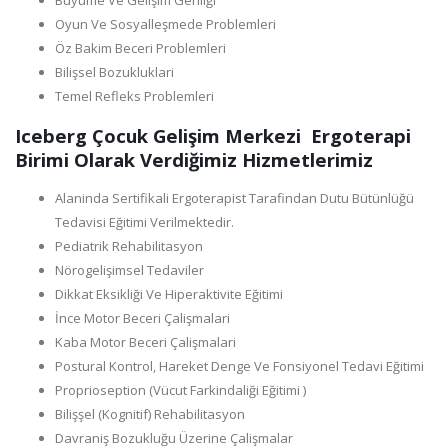
Büyüme Ve Gelişim Geriliği
Oyun Ve Sosyalleşmede Problemleri
Öz Bakim Beceri Problemleri
Bilişsel Bozukluklari
Temel Refleks Problemleri
Iceberg Çocuk Gelişim Merkezi Ergoterapi
Birimi Olarak Verdiğimiz Hizmetlerimiz
Alaninda Sertifikali Ergoterapist Tarafindan Dutu Bütünlüğü
Tedavisi Eğitimi Verilmektedir.
Pediatrik Rehabilitasyon
Nörogelişimsel Tedaviler
Dikkat Eksikliği Ve Hiperaktivite Eğitimi
İnce Motor Beceri Çalişmalari
Kaba Motor Beceri Çalişmalari
Postural Kontrol, Hareket Denge Ve Fonsiyonel Tedavi Eğitimi
Proprioseption (Vücut Farkindaliği Eğitimi )
Bilişşel (Kognitif) Rehabilitasyon
Davraniş Bozukluğu Üzerine Çalişmalar