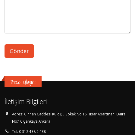
Bize Ulaşın!
İletişim Bilgileri
Adres:
Cinnah Caddesi Kuloğlu Sokak No:15 Hisar Apartmanı Daire
No:10 Çankaya Ankara
Tel:
0 312 438 9 438