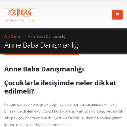
Ana Sayfa
Anne Baba Danışmanlığı
Anne Baba Danışmanlığı
Anne Baba Danışmanlığı
Çocuklarla iletişimde neler dikkat
edilmeli?
İletişim sadece konuşmak değil, aynı zamanda karşımızdakini aktif
bir şekilde dinlemektir. Çocuklarla konuşurken göz kontağı, beden dili
gibi pek çok nokta önemlidir. Çocuklarla konuşurken ne söylediğimiz
kadar, nasıl söylediğimiz de önemlidir.