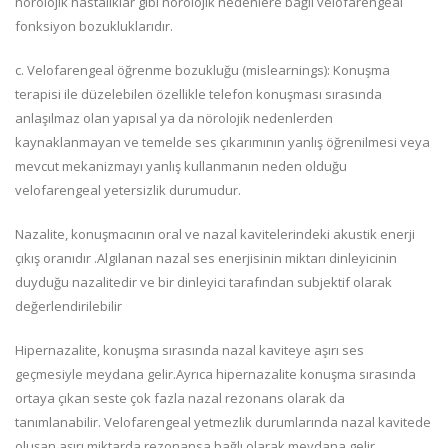
nörolojik hastalıklar gibi nörolojik nedenlere bağlı velofarengeal
fonksiyon bozukluklarıdır.
c. Velofarengeal öğrenme bozukluğu (mislearnings): Konuşma
terapisi ile düzelebilen özellikle telefon konuşması sırasında
anlaşılmaz olan yapısal ya da nörolojik nedenlerden
kaynaklanmayan ve temelde ses çıkarımının yanlış öğrenilmesi veya
mevcut mekanizmayı yanlış kullanmanın neden olduğu
velofarengeal yetersizlik durumudur.
Nazalite, konuşmacının oral ve nazal kavitelerindeki akustik enerji
çıkış oranıdır .Algılanan nazal ses enerjisinin miktarı dinleyicinin
duyduğu nazalitedir ve bir dinleyici tarafından subjektif olarak
değerlendirilebilir
Hipernazalite, konuşma sırasında nazal kaviteye aşırı ses
geçmesiyle meydana gelir.Ayrıca hipernazalite konuşma sırasında
ortaya çıkan seste çok fazla nazal rezonans olarak da
tanımlanabilir. Velofarengeal yetmezlik durumlarında nazal kavitede
oluşan aşırı miktarda rezonansa bağlı olarak meydana gelir.