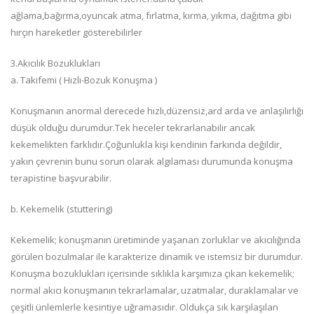
ağlama,bağırma,oyuncak atma, fırlatma, kırma, yıkma, dağıtma gibi
hırçın hareketler gösterebilirler
3.Akıcılık Bozuklukları
a. Takifemi ( Hızlı-Bozuk Konuşma )
Konuşmanın anormal derecede hızlı,düzensiz,ard arda ve anlaşılırlığı
düşük olduğu durumdur.Tek heceler tekrarlanabilir ancak
kekemelikten farklıdır.Çoğunlukla kişi kendinin farkında değildir,
yakın çevrenin bunu sorun olarak algılaması durumunda konuşma
terapistine başvurabilir.
b. Kekemelik (stuttering)
Kekemelik; konuşmanın üretiminde yaşanan zorluklar ve akıcılığında
görülen bozulmalar ile karakterize dinamik ve istemsiz bir durumdur.
Konuşma bozuklukları içerisinde sıklıkla karşımıza çıkan kekemelik;
normal akıcı konuşmanın tekrarlamalar, uzatmalar, duraklamalar ve
çeşitli ünlemlerle kesintiye uğramasıdır. Oldukça sık karşılaşılan