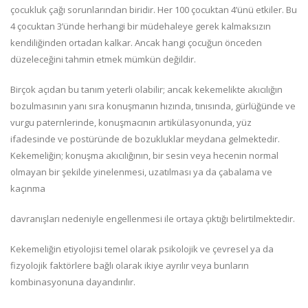
çocukluk çağı sorunlarından biridir. Her 100 çocuktan 4’ünü etkiler. Bu
4 çocuktan 3’ünde herhangi bir müdehaleye gerek kalmaksızın
kendiliğinden ortadan kalkar. Ancak hangi çocuğun önceden
düzeleceğini tahmin etmek mümkün değildir.
Birçok açıdan bu tanım yeterli olabilir; ancak kekemelikte akıcılığın
bozulmasının yanı sıra konuşmanın hızında, tınısında, gürlüğünde ve
vurgu paternlerinde, konuşmacının artikülasyonunda, yüz
ifadesinde ve postüründe de bozukluklar meydana gelmektedir.
Kekemeliğin; konuşma akıcılığının, bir sesin veya hecenin normal
olmayan bir şekilde yinelenmesi, uzatılması ya da çabalama ve
kaçınma
davranışları nedeniyle engellenmesi ile ortaya çıktığı belirtilmektedir.
Kekemeliğin etiyolojisi temel olarak psikolojik ve çevresel ya da
fizyolojik faktörlere bağlı olarak ikiye ayrılır veya bunların
kombinasyonuna dayandırılır.