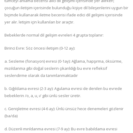
tümceyi anlama becerisi alıcı dil gelişimi içerisinde yer alırken;
çocuğun iletişim içerisinde bulunduğu kişiye dil bileşenlerini uygun bir
biçimde kullanarak iletme becerisi ifade edici dil gelişimi içerisinde
yer alır. letişim için kullanılan bir araçtır.
Bebeklerde normal dil gelişim evreleri 4 grupta toplanır:
Birinci Evre: Söz öncesi iletişim (0-12 ay):
a. Sesleme (fonasyon) evresi (0-1ay): Ağlama, hapşırma, öksürme,
mızıldanma gibi doğal seslerin çıkarıldığı bu evre refleksif
seslendirme olarak da tanımlanmaktadır
b. Gığıldama evresi (2-3 ay): Agulama evresi de denilen bu evrede
bebeklerin /o, a, u, ı/ gibi ünlü sesler üretir.
c. Genişletme evresi (4-6 ay): Ünlü ünsüz hece denemeleri gözlenir
(ba/da)
d. Düzenli mırıldanma evresi (7-9 ay): Bu evre babıldama evresi