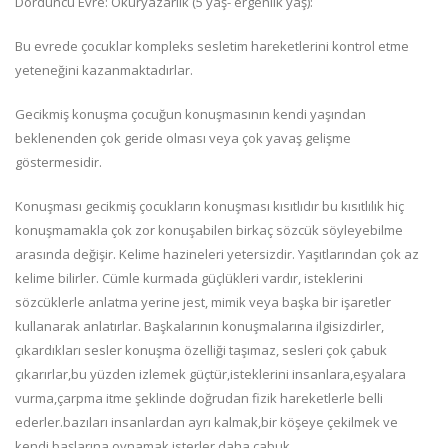
Dördüncü Evre: Okuryazarlık (5 yaş- ergenlik yaş):
Bu evrede çocuklar kompleks sesletim hareketlerini kontrol etme
yeteneğini kazanmaktadırlar.
Gecikmiş konuşma çocuğun konuşmasının kendi yaşından
beklenenden çok geride olması veya çok yavaş gelişme
göstermesidir.
Konuşması gecikmiş çocukların konuşması kısıtlıdır bu kısıtlılık hiç
konuşmamakla çok zor konuşabilen birkaç sözcük söyleyebilme
arasında değişir. Kelime hazineleri yetersizdir. Yaşıtlarından çok az
kelime bilirler. Cümle kurmada güçlükleri vardır, isteklerini
sözcüklerle anlatma yerine jest, mimik veya başka bir işaretler
kullanarak anlatırlar. Başkalarının konuşmalarına ilgisizdirler,
çıkardıkları sesler konuşma özelliği taşımaz, sesleri çok çabuk
çıkarırlar,bu yüzden izlemek güçtür,isteklerini insanlara,eşyalara
vurma,çarpma itme şeklinde doğrudan fizik hareketlerle belli
ederler.bazıları insanlardan ayrı kalmak,bir köşeye çekilmek ve
kendi başlarına oynamak isterler.daha çabuk