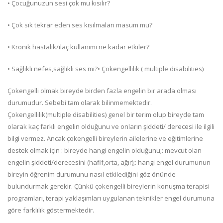
• Çocuğunuzun sesi çok mu kısılır?
• Çok sık tekrar eden ses kısılmaları masum mu?
• Kronik hastalık/ilaç kullanımı ne kadar etkiler?
• Sağlıklı nefes,sağlıklı ses mi?• Çokengellilik ( multiple disabilities)
Çokengelli olmak bireyde birden fazla engelin bir arada olması
durumudur. Sebebi tam olarak bilinmemektedir.
Çokengellilik(multiple disabilities) genel bir terim olup bireyde tam
olarak kaç farklı engelin olduğunu ve onların şiddeti/ derecesi ile ilgili
bilgi vermez. Ancak çokengelli bireylerin ailelerine ve eğitimlerine
destek olmak için : bireyde hangi engelin olduğunu;: mevcut olan
engelin şiddeti/derecesini (hafif,orta, ağır);: hangi engel durumunun
bireyin öğrenim durumunu nasıl etkilediğini göz önünde
bulundurmak gerekir. Çünkü çokengelli bireylerin konuşma terapisi
programları, terapi yaklaşımları uygulanan teknikler engel durumuna
göre farklılık göstermektedir.