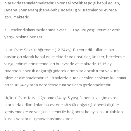
olarak da tanımlanmaktadır. Evrensel özellik taşıdığı kabul edilen,
[anana] [nananan] [baba-bab] [adada] gibi üretimler bu evrede
görülmektedir.
e. Çeşitlendirilmiş mırıldanma evresi (10 ay- 1:0 yaş):Üretimler artık
yetişkininkine benzer.
İkinci Evre: Sözcük öğrenme (12-24 ay): Bu evre dil kullanımının
başlangıcı olarak kabul edilmektedir ve ünsüzler, ünlüler, heceler ve
vurgu edinimlerinin temelleri bu evrede atılmaktadır.12-15 ay
civarında ;sözcük dağarcığı giderek artmakta ancak tutar ve kurallı
işlemler olmamaktadır.15-18 aylarda dudak sesleri sesletim kullanımı
artar.18-24 aylarda neredeyse tüm sesletim gözlenmektedir.
Üçüncü Evre: Kural öğrenme (24 ay- 5 yaş): Fonemik gelişim evresi
olarak da adlandırılan bu evrede sözcük dağarcığı önemli ölçüde
genişlemekte ve yetişkin sistemi ile bağlantısı kolaylıkla kurulabilen
kurallı yapılar oluşmaya başlamaktadır