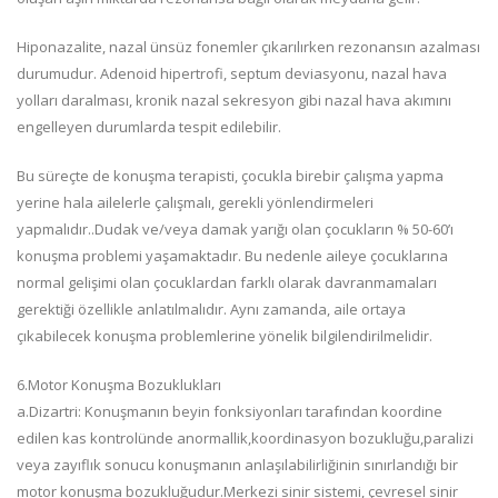
Hiponazalite, nazal ünsüz fonemler çıkarılırken rezonansın azalması
durumudur. Adenoid hipertrofi, septum deviasyonu, nazal hava
yolları daralması, kronik nazal sekresyon gibi nazal hava akımını
engelleyen durumlarda tespit edilebilir.
Bu süreçte de konuşma terapisti, çocukla birebir çalışma yapma
yerine hala ailelerle çalışmalı, gerekli yönlendirmeleri
yapmalıdır..Dudak ve/veya damak yarığı olan çocukların % 50-60’ı
konuşma problemi yaşamaktadır. Bu nedenle aileye çocuklarına
normal gelişimi olan çocuklardan farklı olarak davranmamaları
gerektiği özellikle anlatılmalıdır. Aynı zamanda, aile ortaya
çıkabilecek konuşma problemlerine yönelik bilgilendirilmelidir.
6.Motor Konuşma Bozuklukları
a.Dizartri: Konuşmanın beyin fonksiyonları tarafından koordine
edilen kas kontrolünde anormallik,koordinasyon bozukluğu,paralizi
veya zayıflık sonucu konuşmanın anlaşılabilirliğinin sınırlandığı bir
motor konuşma bozukluğudur.Merkezi sinir sistemi, çevresel sinir