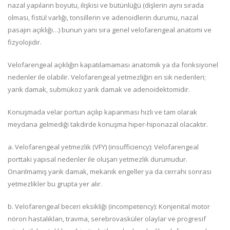
nazal yapıların boyutu, ilişkisi ve bütünlüğü (dişlerin aynı sırada
olması, fistül varlığı, tonsillerin ve adenoidlerin durumu, nazal
pasajın açıklığı…) bunun yanı sıra genel velofarengeal anatomi ve
fizyolojidir.
Velofarengeal açıklığın kapatılamaması anatomik ya da fonksiyonel
nedenler ile olabilir. Velofarengeal yetmezliğin en sık nedenleri;
yarık damak, submükoz yarık damak ve adenoidektomidir.
Konuşmada velar portun açılıp kapanması hızlı ve tam olarak
meydana gelmediği takdirde konuşma hiper-hiponazal olacaktır.
a. Velofarengeal yetmezlik (VFY) (insufficiency): Velofarengeal
porttaki yapısal nedenler ile oluşan yetmezlik durumudur.
Onarılmamış yarık damak, mekanik engeller ya da cerrahi sonrası
yetmezlikler bu grupta yer alır.
b. Velofarengeal beceri eksikliği (incompetency): Konjenital motor
nöron hastalıkları, travma, serebrovasküler olaylar ve progresif