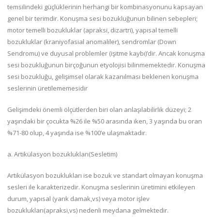
temsilindeki güçlüklerinin herhangi bir kombinasyonunu kapsayan
genel bir terimdir. Konuşma sesi bozukluğunun bilinen sebepleri;
motor temelli bozukluklar (apraksi, dizartri), yapısal temelli
bozukluklar (kraniyofasial anomaliler), sendromlar (Down
Sendromu) ve duyusal problemler (işitme kaybı)’dir. Ancak konuşma
sesi bozukluğunun birçoğunun etyolojisi bilinmemektedir. Konuşma
sesi bozukluğu, gelişimsel olarak kazanılması beklenen konuşma
seslerinin üretilememesidir
Gelişimdeki önemli ölçütlerden biri olan anlaşılabilirlik düzeyi; 2
yaşındaki bir çocukta %26 ile %50 arasında iken, 3 yaşında bu oran
%71-80 olup, 4 yaşında ise %100’e ulaşmaktadır.
a. Artikülasyon bozuklukları(Sesletim)
Artikülasyon bozuklukları ise bozuk ve standart olmayan konuşma
sesleri ile karakterizedir. Konuşma seslerinin üretimini etkileyen
durum, yapısal (yarık damak,vs) veya motor işlev
bozuklukları(apraksi,vs) nedenli meydana gelmektedir.