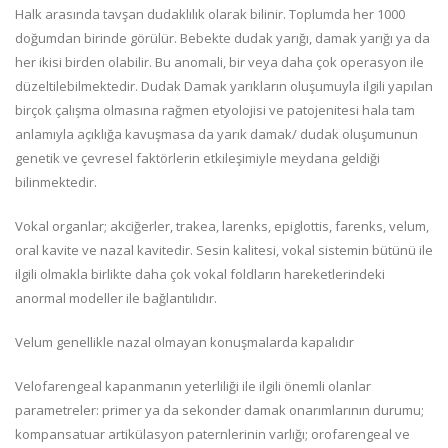
Halk arasında tavşan dudaklılık olarak bilinir. Toplumda her 1000
doğumdan birinde görülür. Bebekte dudak yarığı, damak yarığı ya da
her ikisi birden olabilir. Bu anomali, bir veya daha çok operasyon ile
düzeltilebilmektedir. Dudak Damak yarıkların oluşumuyla ilgili yapılan
birçok çalışma olmasına rağmen etyolojisi ve patojenitesi hala tam
anlamıyla açıklığa kavuşmasa da yarık damak/ dudak oluşumunun
genetik ve çevresel faktörlerin etkileşimiyle meydana geldiği
bilinmektedir.
Vokal organlar; akciğerler, trakea, larenks, epiglottis, farenks, velum,
oral kavite ve nazal kavitedir. Sesin kalitesi, vokal sistemin bütünü ile
ilgili olmakla birlikte daha çok vokal foldların hareketlerindeki
anormal modeller ile bağlantılıdır.
Velum genellikle nazal olmayan konuşmalarda kapalıdır
Velofarengeal kapanmanın yeterliliği ile ilgili önemli olanlar
parametreler: primer ya da sekonder damak onarımlarının durumu;
kompansatuar artikülasyon paternlerinin varlığı; orofarengeal ve