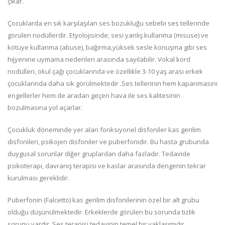
çıkar.
Çocuklarda en sık karşılaşılan ses bozukluğu sebebi ses tellerinde
görülen nodüllerdir. Etyolojisinde; sesi yanlış kullanma (misuse) ve
kötüye kullanma (abuse), bağırma,yüksek sesle konuşma gibi ses
hijyenine uymama nedenleri arasında sayılabilir. Vokal kord
nodülleri, okul çağı çocuklarında ve özellikle 3-10 yaş arası erkek
çocuklarında daha sık görülmektedir .Ses tellerinin hem kapanmasını
engellerler hem de aradan geçen hava ile ses kalitesinin
bozulmasına yol açarlar.
Çocukluk döneminde yer alan fonksiyonel disfoniler kas gerilim
disfonileri, psikojen disfoniler ve puberfonidir. Bu hasta grubunda
duygusal sorunlar diğer gruplardan daha fazladır. Tedavide
psikoterapi, davranış terapisi ve kaslar arasında dengenin tekrar
kurulması gereklidir.
Puberfonin (Falcetto) kas gerilim disfonilerinin özel bir alt grubu
olduğu düşünülmektedir. Erkeklerde görülen bu sorunda tizlik
sorunu vardır. Ses terapisi tedavinin temel bir yaklaşımıdır.