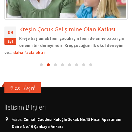
Kreşin Çocuk Gelişimine Olan Katkısı
09
Kreşe başlamak hem çocuk için hem de anne baba için
Eyl
önemli bir deneyimdir. Kreş çocuğun ilk okul deneyimi
ve...
daha fazla oku
Bize Ulaşın!
İletişim Bilgileri
Adres:
Cinnah Caddesi Kuloğlu Sokak No:15 Hisar Apartmanı
Daire No:10 Çankaya Ankara