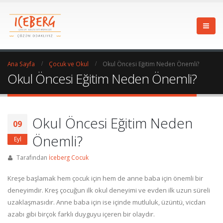
Ana Sayfa
Çocuk ve Okul
Okul Öncesi Eğitim Neden Önemli?
Okul Öncesi Eğitim Neden Önemli?
Okul Öncesi Eğitim Neden
09
Önemli?
Eyl
Tarafından
İceberg Cocuk
Kreşe başlamak hem çocuk için hem de anne baba için önemli bir
deneyimdir. Kreş çocuğun ilk okul deneyimi ve evden ilk uzun süreli
uzaklaşmasıdır. Anne baba için ise içinde mutluluk, üzüntü, vicdan
azabı gibi birçok farklı duyguyu içeren bir olaydır.