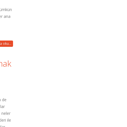
 mümkün
er ana
a oku...
mak
m de
lar
a neler
eri ile
lar.