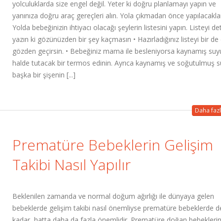
yolculuklarda size engel değil. Yeter ki doğru planlamayı yapın ve
yanınıza doğru araç gereçleri alın. Yola çıkmadan önce yapılacakla
Yolda bebeğinizin ihtiyacı olacağı şeylerin listesini yapın. Listeyi det
yazın ki gözünüzden bir şey kaçmasın • Hazırladığınız listeyi bir de 
gözden geçirsin. • Bebeğiniz mama ile besleniyorsa kaynamış suyu 
halde tutacak bir termos edinin. Ayrıca kaynamış ve soğutulmuş 
başka bir şişenin [...]
Daha fazl
Prematüre Bebeklerin Gelişim
Takibi Nasıl Yapılır
Beklenilen zamanda ve normal doğum ağırlığı ile dünyaya gelen
bebeklerde gelişim takibi nasıl önemliyse prematüre bebeklerde de
kadar, hatta daha da fazla önemlidir. Prematüre doğan bebekleri