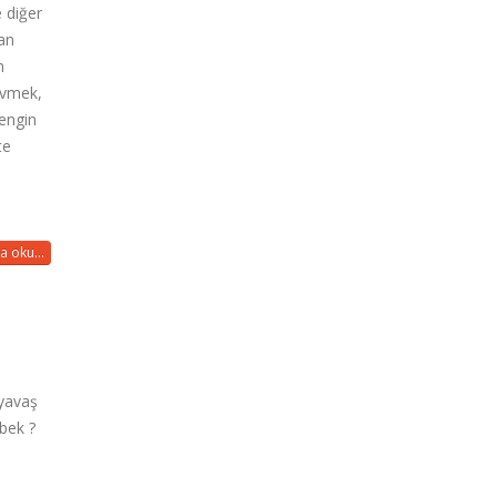
e diğer
dan
m
sevmek,
engin
te
a oku...
 yavaş
ebek ?