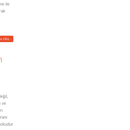
ne ile
rak
a oku...
n
eğil,
n ve
en
Yani
dokudur