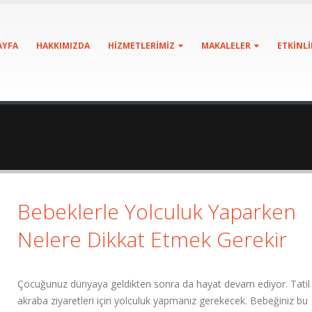
AYFA
HAKKIMIZDA
HIZMETLERIMIZ
MAKALELER
ETKINLI
Bebeklerle Yolculuk Yaparken
Nelere Dikkat Etmek Gerekir
Çocuğunuz dünyaya geldikten sonra da hayat devam ediyor. Tatil i
akraba ziyaretleri için yolculuk yapmanız gerekecek. Bebeğiniz bu