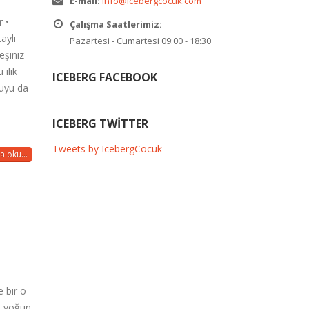
E-mail:
info@icebergcocuk.com
r •
Çalışma Saatlerimiz:
aylı
Pazartesi - Cumartesi 09:00 - 18:30
eşiniz
ılık
ICEBERG FACEBOOK
suyu da
ICEBERG TWITTER
Tweets by IcebergCocuk
a oku...
 bir o
n yoğun