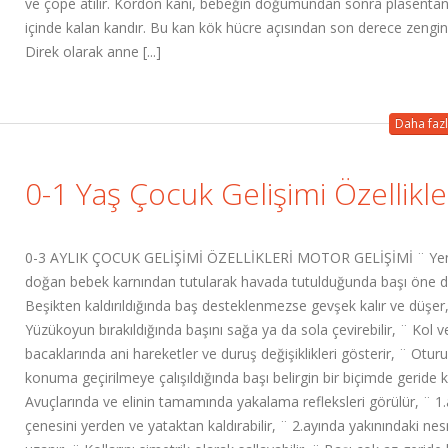
ve çöpe atılır. Kordon kanı, bebeğin doğumundan sonra plasentan
içinde kalan kandır. Bu kan kök hücre açısından son derece zengin
Direk olarak anne [...]
Daha fazl
0-1 Yaş Çocuk Gelişimi Özellikle
0-3 AYLIK ÇOCUK GELİŞİMİ ÖZELLİKLERİ MOTOR GELİŞİMİ ¨ Ye
doğan bebek karnından tutularak havada tutulduğunda başı öne d
Beşikten kaldırıldığında baş desteklenmezse gevşek kalır ve düşer
Yüzükoyun bırakıldığında başını sağa ya da sola çevirebilir, ¨ Kol v
bacaklarında ani hareketler ve duruş değişiklikleri gösterir, ¨ Oturu
konuma geçirilmeye çalışıldığında başı belirgin bir biçimde geride ka
Avuçlarında ve elinin tamamında yakalama refleksleri görülür, ¨ 1
çenesini yerden ve yataktan kaldırabilir, ¨ 2.ayında yakınındaki ne