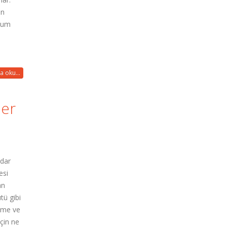
ın
oğum
a oku...
ler
adar
esi
an
tü gibi
üme ve
çin ne