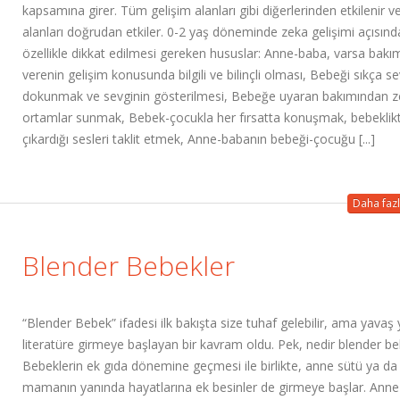
kapsamına girer. Tüm gelişim alanları gibi diğerlerinden etkilenir v
alanları doğrudan etkiler. 0-2 yaş döneminde zeka gelişimi açısın
özellikle dikkat edilmesi gereken hususlar: Anne-baba, varsa bakı
verenin gelişim konusunda bilgili ve bilinçli olması, Bebeği sıkça 
dokunmak ve sevginin gösterilmesi, Bebeğe uyaran bakımından z
ortamlar sunmak, Bebek-çocukla her fırsatta konuşmak, bebeklik
çıkardığı sesleri taklit etmek, Anne-babanın bebeği-çocuğu [...]
Daha fazl
Blender Bebekler
“Blender Bebek” ifadesi ilk bakışta size tuhaf gelebilir, ama yavaş
literatüre girmeye başlayan bir kavram oldu. Pek, nedir blender b
Bebeklerin ek gıda dönemine geçmesi ile birlikte, anne sütü ya da
mamanın yanında hayatlarına ek besinler de girmeye başlar. Anne