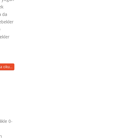
ek
a da
ebekler
e
ekler
a oku...
ikle 0-
in