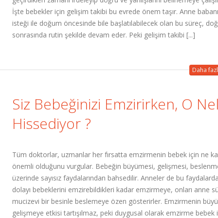
İşte bebekler için gelişim takibi bu evrede önem taşır. Anne baban
isteği ile doğum öncesinde bile başlatılabilecek olan bu süreç, d
sonrasında rutin şekilde devam eder. Peki gelişim takibi [...]
Daha fazl
Siz Bebeğinizi Emzirirken, O Ne
Hissediyor ?
Tüm doktorlar, uzmanlar her fırsatta emzirmenin bebek için ne k
önemli olduğunu vurgular. Bebeğin büyümesi, gelişmesi, beslenm
üzerinde sayısız faydalarından bahsedilir. Anneler de bu faydalard
dolayı bebeklerini emzirebildikleri kadar emzirmeye, onları anne sü
mucizevi bir besinle beslemeye özen gösterirler. Emzirmenin büy
gelişmeye etkisi tartışılmaz, peki duygusal olarak emzirme bebek i