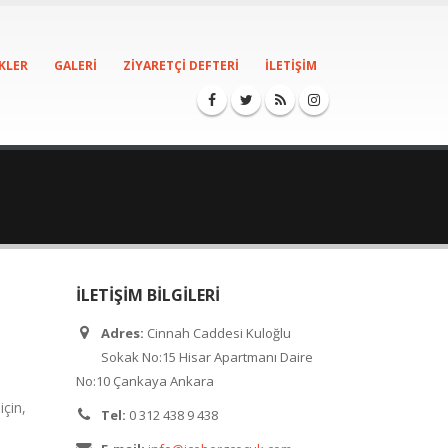
KLER
GALERI
ZIYARETÇI DEFTERI
İLETIŞIM
İLETIŞIM BILGILERI
Adres:
Cinnah Caddesi Kuloğlu
Sokak No:15 Hisar Apartmanı Daire
No:10 Çankaya Ankara
çin,
Tel:
0 312 438 9 438