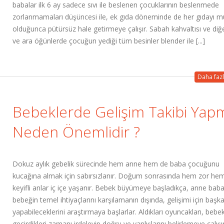
babalar ilk 6 ay sadece sıvı ile beslenen çocuklarının beslenmede
zorlanmamaları düşüncesi ile, ek gıda döneminde de her gıdayı
olduğunca pütürsüz hale getirmeye çalışır. Sabah kahvaltısı ve diğ
ve ara öğünlerde çocuğun yediği tüm besinler blender ile [...]
Daha fazl
Bebeklerde Gelişim Takibi Yap
Neden Önemlidir ?
Dokuz aylık gebelik sürecinde hem anne hem de baba çocuğunu
kucağına almak için sabırsızlanır. Doğum sonrasında hem zor he
keyifli anlar iç içe yaşanır. Bebek büyümeye başladıkça, anne baba
bebeğin temel ihtiyaçlarını karşılamanın dışında, gelişimi için başk
yapabileceklerini araştırmaya başlarlar. Aldıkları oyuncakları, bebekl
geçirdikleri zamanı irdeleyip doğru ve yanlışlarını belirlemeye çalışır