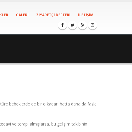
KLER
GALERI
ZIYARETÇI DEFTERI
İLETIŞIM
türe bebeklerde de bir o kadar, hatta daha da fazla
avi ve terapi almışlarsa, bu gelişim takibinin