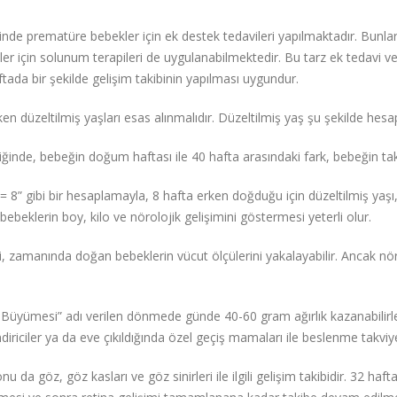
nde prematüre bebekler için ek destek tedavileri yapılmaktadır. Bunl
er için solunum terapileri de uygulanabilmektedir. Bu tarz ek tedavi v
tada bir şekilde gelişim takibinin yapılması uygundur.
en düzeltilmiş yaşları esas alınmalıdır. Düzeltilmiş yaş şu şekilde hesap
iğinde, bebeğin doğum haftası ile 40 hafta arasındaki fark, bebeğin tak
= 8” gibi bir hesaplamayla, 8 hafta erken doğduğu için düzeltilmiş yaşı
 bebeklerin boy, kilo ve nörolojik gelişimini göstermesi yeterli olur.
 zamanında doğan bebeklerin vücut ölçülerini yakalayabilir. Ancak nör
 Büyümesi” adı verilen dönmede günde 40-60 gram ağırlık kazanabilir
ndiriciler ya da eve çıkıldığında özel geçiş mamaları ile beslenme takviye 
da göz, göz kasları ve göz sinirleri ile ilgili gelişim takibidir. 32 haf