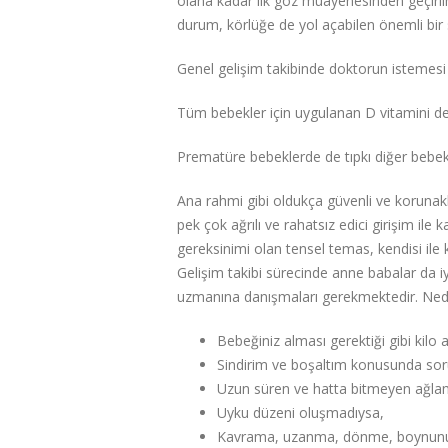
olana kadar ilk göz muayenesinden geçiril
durum, körlüğe de yol açabilen önemli bir
Genel gelişim takibinde doktorun istemesi h
Tüm bebekler için uygulanan D vitamini de
Prematüre bebeklerde de tıpkı diğer bebekl
Ana rahmi gibi oldukça güvenli ve korunakl
pek çok ağrılı ve rahatsız edici girişim i
gereksinimi olan tensel temas, kendisi ile 
Gelişim takibi sürecinde anne babalar da iy
uzmanına danışmaları gerekmektedir. Nedir 
Bebeğiniz alması gerektiği gibi kilo 
Sindirim ve boşaltım konusunda sor
Uzun süren ve hatta bitmeyen ağlama
Uyku düzeni oluşmadıysa,
Kavrama, uzanma, dönme, boynunu t