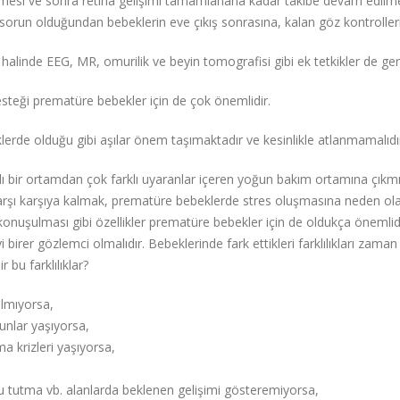
mesi ve sonra retina gelişimi tamamlanana kadar takibe devam edilmesi
 sorun olduğundan bebeklerin eve çıkış sonrasına, kalan göz kontrolle
alinde EEG, MR, omurilik ve beyin tomografisi gibi ek tetkikler de gere
steği prematüre bebekler için de çok önemlidir.
erde olduğu gibi aşılar önem taşımaktadır ve kesinlikle atlanmamalıdı
ı bir ortamdan çok farklı uyaranlar içeren yoğun bakım ortamına çıkmış 
le karşı karşıya kalmak, prematüre bebeklerde stres oluşmasına neden o
konuşulması gibi özellikler prematüre bebekler için de oldukça önemlidi
i birer gözlemci olmalıdır. Bebeklerinde fark ettikleri farklılıkları za
bu farklılıklar?
almıyorsa,
unlar yaşıyorsa,
 krizleri yaşıyorsa,
utma vb. alanlarda beklenen gelişimi gösteremiyorsa,