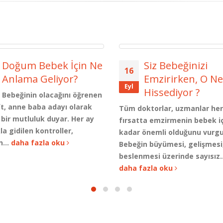
Siz Bebeğinizi
Bebeğinizin Zeka
02
Emzirirken, O Neler
Gelişimi İçin Nel
Ara
Hissediyor ?
Dikkat Etmelisini
oktorlar, uzmanlar her
Zeka gelişimi, anne karnınd
ta emzirmenin bebek için ne
başlayarak yaşam boyu süre
önemli olduğunu vurgular.
özellikle 0-2 yaş döneminde 
n büyümesi, gelişmesi,
yapan ve büyük ölçüde şekil
mesi üzerinde sayısız...
gelişim...
daha fazla oku
fazla oku