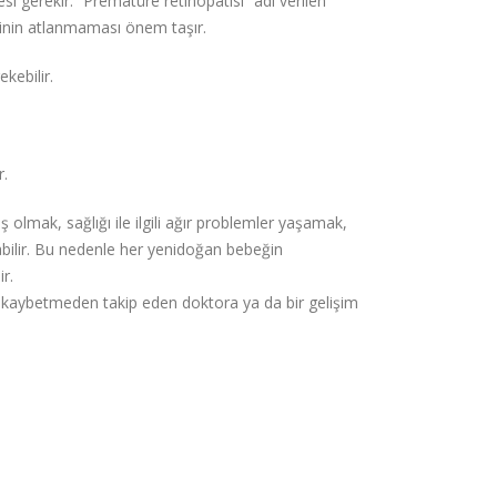
 gerekir. “Prematüre retinopatisi” adı verilen
rinin atlanmaması önem taşır.
kebilir.
r.
olmak, sağlığı ile ilgili ağır problemler yaşamak,
labilir. Bu nedenle her yenidoğan bebeğin
r.
man kaybetmeden takip eden doktora ya da bir gelişim