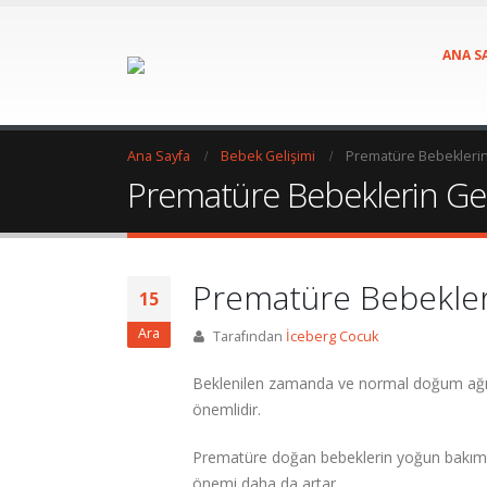
ANA S
Ana Sayfa
Bebek Gelişimi
Prematüre Bebeklerin G
Prematüre Bebeklerin Geliş
Prematüre Bebeklerin
15
Ara
Tarafından
İceberg Cocuk
Beklenilen zamanda ve normal doğum ağırlı
önemlidir.
Prematüre doğan bebeklerin yoğun bakımda 
önemi daha da artar.