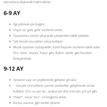
tekrarlana alışkanlık halini alırlar.
6-9 AY
İlgi çekmek için bağırır,
‘Hayır’ ve ‘güle güle’ sözlerini anlar,
Oyunumsu sesler çıkararak yetişkinleri taklit edebilir,
Tek heceli sözcükleri sıkça kullanır
Müzik oyunları oynayabilir; basit hayvan seslerini taklit eder.
Örn. ‘möö’, ‘miyav’, ‘havv’ gibi, ‘Baba’, ‘dede’ gibi heceleri
birleştirebilir,
9-12 AY
Seslerin sayı ve çeşitlerinde gelişme görülür,
¨ Gerçek sözcüklerin yerine semboller geliştirerek onları
kullanır. Örn. su için du , araba için düt, tren için çuf çuf gibi,
“Hayır”, veya “cıss” sözcüğünü anlar
Ba-ba, ma-ma gibi sesler çıkartır,