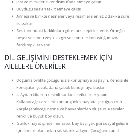
Jest ve mimiklerle kendisini ifade etmeye çalışır
Duyduğu sesleri taklit etmeye çalışır
Annesi ile birlikte nesneler veya resimlere en az 2 dakika süre
ile bakar
Ses tonundaki farklılıklara göre farklı tepkiler verir. Örneğin
neşeli ses tonu veya kızgın ses tonu ile konuştuğunuzda
farklı tepkiler verir.
DİL GELİŞİMİNİ DESTEKLEMEK İÇİN
AİLELERE ÖNERİLER
Doğumla birlikte çocuğunuzla konuşmaya başlayın. Kendisi ile
konuşulan çocuk, daha çabuk konuşmaya başlar.
4. Aydan itibaren resimli kartlar ile etkinlikler yapın.
Kullanacağınız resimli kartlar günlük hayatta çocuğunuzun
karşılaşabileceği nesne ve hayvanlardan oluşsun. Resimler
renkli ve büyük boy olsun.
Günlük hayat içinde merhaba, bay bay, çak gibi sosyal gelişim
için önemli olan anları sık sık tekrarlayın. Çocuğunuzun dil