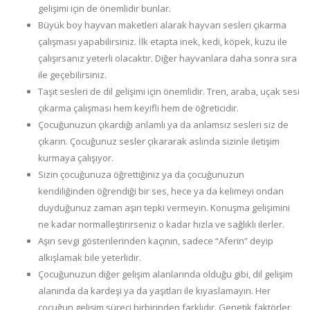
gelişimi için de önemlidir bunlar.
Büyük boy hayvan maketleri alarak hayvan sesleri çıkarma
çalışması yapabilirsiniz. İlk etapta inek, kedi, köpek, kuzu ile
çalışırsanız yeterli olacaktır. Diğer hayvanlara daha sonra sıra
ile geçebilirsiniz.
Taşıt sesleri de dil gelişimi için önemlidir. Tren, araba, uçak sesi
çıkarma çalışması hem keyifli hem de öğreticidir.
Çocuğunuzun çıkardığı anlamlı ya da anlamsız sesleri siz de
çıkarın. Çocuğunuz sesler çıkararak aslında sizinle iletişim
kurmaya çalışıyor.
Sizin çocuğunuza öğrettiğiniz ya da çocuğunuzun
kendiliğinden öğrendiği bir ses, hece ya da kelimeyi ondan
duyduğunuz zaman aşırı tepki vermeyin. Konuşma gelişimini
ne kadar normalleştirirseniz o kadar hızla ve sağlıklı ilerler.
Aşırı sevgi gösterilerinden kaçının, sadece “Aferin” deyip
alkışlamak bile yeterlidir.
Çocuğunuzun diğer gelişim alanlarında olduğu gibi, dil gelişim
alanında da kardeşi ya da yaşıtları ile kıyaslamayın. Her
çocuğun gelişim süreci birbirinden farklıdır. Genetik faktörler,