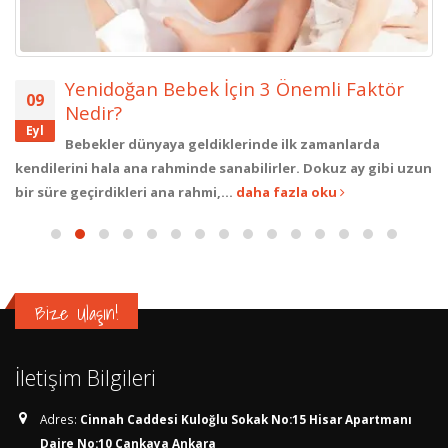
Yenidoğan Bebek İçin 3 Önemli Faktör
09
Nedir?
Eyl
Bebekler dünyaya geldiklerinde ilk zamanlarda
kendilerini hala ana rahminde sanabilirler. Dokuz ay gibi uzun
bir süre geçirdikleri ana rahmi,...
daha fazla oku
Bize Ulaşın!
İletişim Bilgileri
Adres:
Cinnah Caddesi Kuloğlu Sokak No:15 Hisar Apartmanı
Daire No:10 Çankaya Ankara