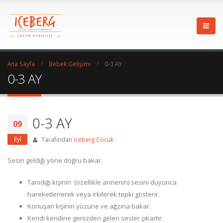
Ana Sayfa
Bebek Gelişimi
0-3 AY
0-3 AY
0-3 AY
09
Eyl
Tarafından
İceberg Cocuk
Sesin geldiği yöne doğru bakar.
Tanıdığı kişinin (özellikle annenin) sesini duyunca
hareketlenerek veya irkilerek tepki gösterir.
Konuşan kişinin yüzüne ve ağzına bakar.
Kendi kendine genizden gelen sesler çıkartır.