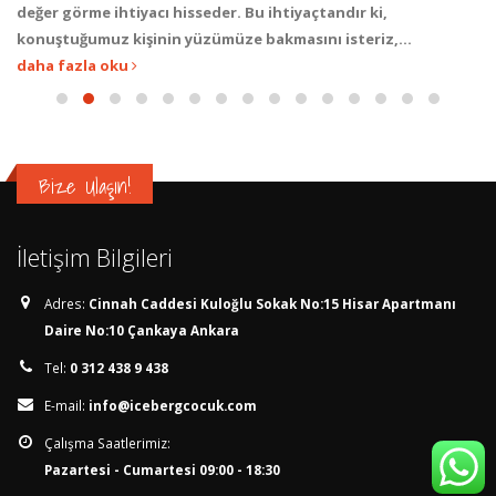
değer görme ihtiyacı hisseder. Bu ihtiyaçtandır ki,
konuştuğumuz kişinin yüzümüze bakmasını isteriz,...
daha fazla oku
Bize Ulaşın!
İletişim Bilgileri
Adres:
Cinnah Caddesi Kuloğlu Sokak No:15 Hisar Apartmanı
Daire No:10 Çankaya Ankara
Tel:
0 312 438 9 438
E-mail:
info@icebergcocuk.com
Çalışma Saatlerimiz:
Pazartesi - Cumartesi 09:00 - 18:30