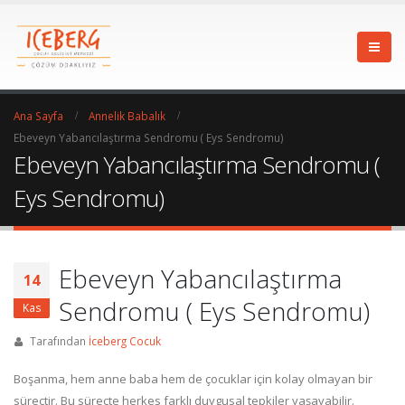
Ana Sayfa
Annelik Babalık
Ebeveyn Yabancılaştırma Sendromu ( Eys Sendromu)
Ebeveyn Yabancılaştırma Sendromu (
Eys Sendromu)
Ebeveyn Yabancılaştırma
14
Sendromu ( Eys Sendromu)
Kas
Tarafından
İceberg Cocuk
Boşanma, hem anne baba hem de çocuklar için kolay olmayan bir
süreçtir. Bu süreçte herkes farklı duygusal tepkiler yaşayabilir.